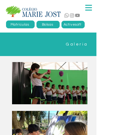
Matrículas
Bolsas
Activesoft
Semana Literária
Galeria