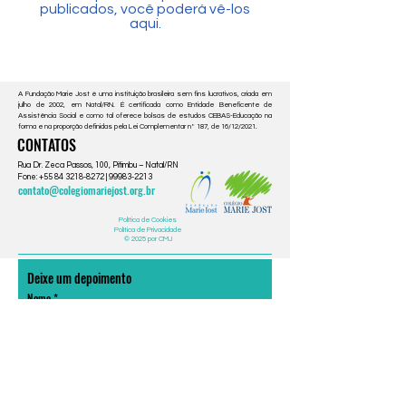
publicados, você poderá vê-los
aqui.
A Fundação Marie Jost é uma instituição brasileira sem fins lucrativos, criada em
julho de 2002, em Natal/RN. É certificada como Entidade Beneficente de
Assistência Social e como tal oferece bolsas de estudos CEBAS-Educação na
forma e na proporção definidas pela Lei Complementar nº 187, de 16/12/2021.
CONTATOS
Rua Dr. Zeca Passos, 100, Pitimbu – Natal/RN
Fone: +55 84 3218-8272 | 99983-2213
contato@colegiomariejost.org.br
Política de Cookies
Política de Privacidade
© 2025 por CMJ
Deixe um depoimento
Nome
Email